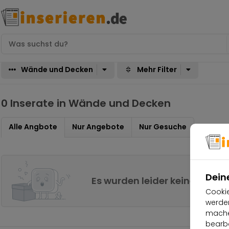
Wände und Decken
Mehr Filter
0 Inserate in Wände und Decken
Alle Angbote
Nur Angebote
Nur Gesuche
Dein
Es wurden leider keine Erge
Cookie
werden
machen
bearbe