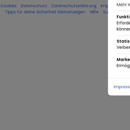
Mehr I
Cookies
Datenschutz
Datenschutzerklärung
Impressum
Tipps für deine Sicherheit Kleinanzeigen
Hilfe
Support kont
Funkt
Erford
könne
Statis
Verbes
Marke
Ermögl
Impres