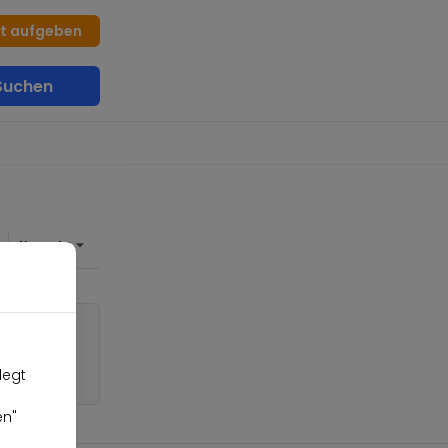
at aufgeben
uchen
legt
en"