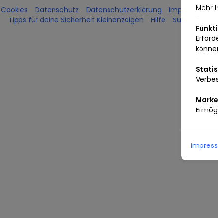
Mehr I
Cookies
Datenschutz
Datenschutzerklärung
Impressum
Tipps für deine Sicherheit Kleinanzeigen
Hilfe
Support kont
Funkt
Erford
könne
Statis
Verbes
Marke
Ermögl
Impres