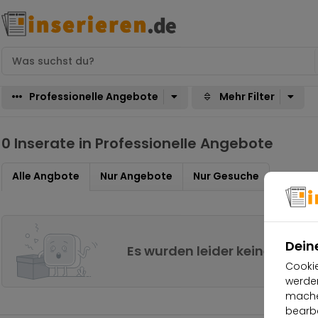
Professionelle Angebote
Mehr Filter
0 Inserate in Professionelle Angebote
Alle Angbote
Nur Angebote
Nur Gesuche
Dein
Es wurden leider keine Erge
Cookie
werden
machen
bearbe