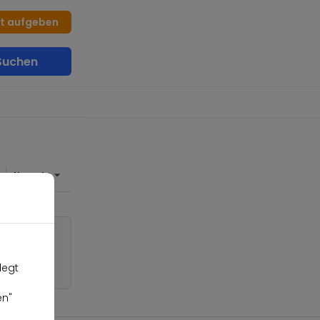
at aufgeben
uchen
legt
en"