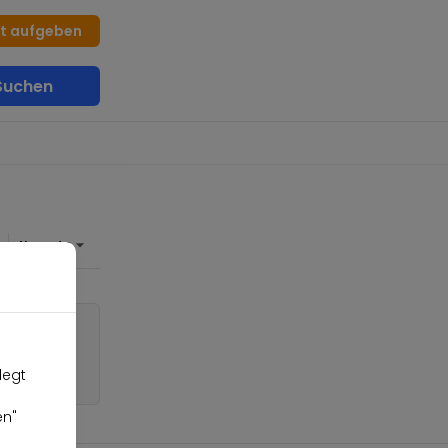
at aufgeben
uchen
legt
en"