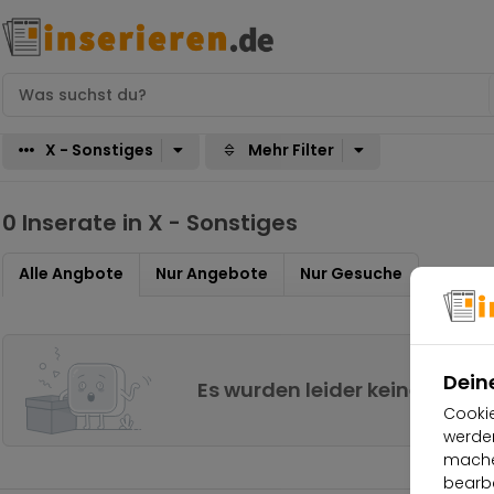
X - Sonstiges
Mehr Filter
0 Inserate in X - Sonstiges
Alle Angbote
Nur Angebote
Nur Gesuche
Dein
Es wurden leider keine Erge
Cookie
werden
machen
bearbe