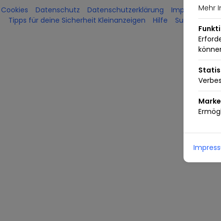
Mehr I
Cookies
Datenschutz
Datenschutzerklärung
Impressum
Tipps für deine Sicherheit Kleinanzeigen
Hilfe
Support kont
Funkt
Erford
könne
Statis
Verbes
Marke
Ermögl
Impres