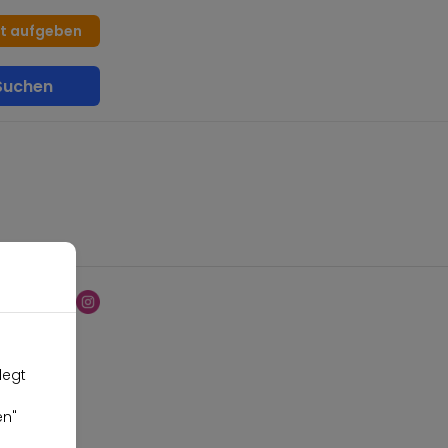
at aufgeben
uchen
legt
en"