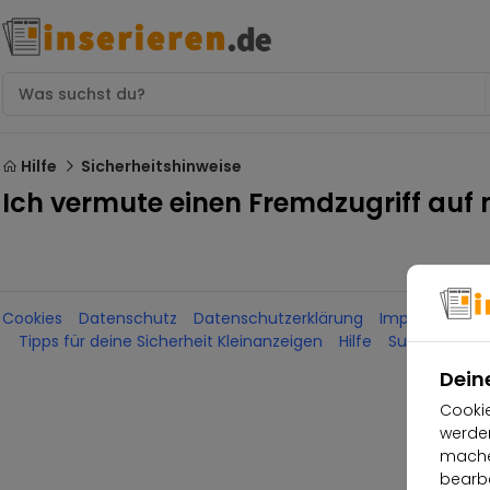
Hilfe
Sicherheitshinweise
Ich vermute einen Fremdzugriff auf
Cookies
Datenschutz
Datenschutzerklärung
Impressum
Tipps für deine Sicherheit Kleinanzeigen
Hilfe
Support kont
Dein
Cookie
werden
machen
bearbe