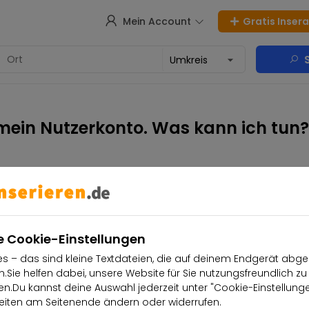
Mein Account
Gratis Inser
S
 mein Nutzerkonto. Was kann ich tun?
Kleinanzeigen
Nutzungsbedingungen
aktieren
Inserieren.de Business
e Cookie-Einstellungen
s – das sind kleine Textdateien, die auf deinem Endgerät abge
.Sie helfen dabei, unsere Website für Sie nutzungsfreundlich zu
.Du kannst deine Auswahl jederzeit unter "Cookie-Einstellung
iten am Seitenende ändern oder widerrufen.