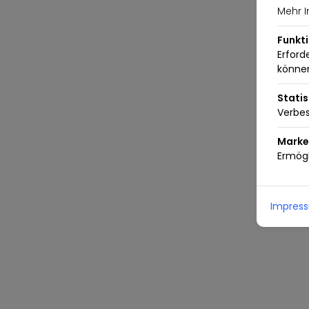
Mehr I
Funkt
Erford
könne
Statis
Verbes
Marke
Ermögl
Impres